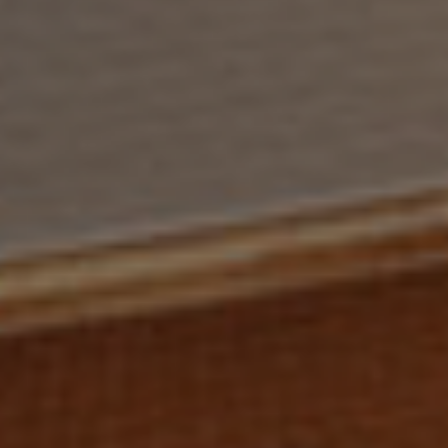
 your email address for our mailing list to keep your self our lastest up