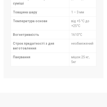
self our lastest updated.
суміші
Товщина шару
1 – 3 мм
Температура основи
від +5 °C до
+25°C
Вогнетривкість
1610°C
Строк придатності з дня
необмежений
виготовлення
Пакування
мішок 25 кг,
5кг